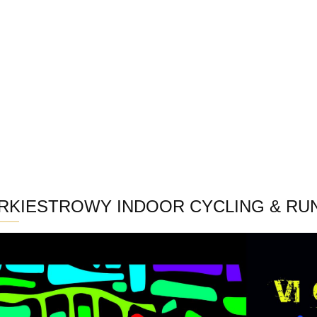
PER OFERTA NA WASZE SPRAWDZONE PRODUKTY!
SUPER OFERTA NA WASZE SPRAWDZONE PRO
ORKIESTROWY INDOOR CYCLING & RU