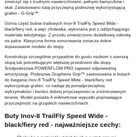
zmierzyć się z trudnymi nawierzchniami, pełnymi kamyczków i
skał. Zastosowano tutaj przyczepną podeszwę wykorzystującą
grafen - G-Grip™.
Górna część butów trailowych Inov-8 TrailFly Speed Wide -
black/fiery red, a więc cholewka, wykonana jest z oddychającego
materiału tekstylnego. Z przodu umieszczono dodatkową osłonkę
na palce. Klasyczna forma sznurowania oznacza dobre
dopasowanie modelu do stopy.
Konstrukcja szczególnie przypadnie do gustu osobom z szerszą
stopą lub potrzebującym większej przestrzeni dla stopy.
Śródpodeszwa POWERFLOW PRO zapewni odpowiednią
amortyzację. Podeszwa Graphene Grip™ zastosowana w butach
do biegania Inov-8 TrailFly Speed Wide - black/fiery red
wykorzystuje grafen, co nadaje jej ponadprzeciętnej
wytrzymałości i bardzo dobrej przyczepności w zróżnicowanym
terenie. Model posiada 4-milimetrowe wypustki poprawiające
przyczepność na grząskich nawierzchniach.
Buty Inov-8 TrailFly Speed Wide -
black/fiery red - najważniejsze cechy: