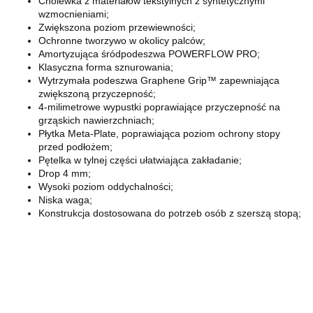
Cholewka z materiałów tekstylnych z syntetycznymi
wzmocnieniami;
Zwiększona poziom przewiewności;
Ochronne tworzywo w okolicy palców;
Amortyzująca śródpodeszwa POWERFLOW PRO;
Klasyczna forma sznurowania;
Wytrzymała podeszwa Graphene Grip™ zapewniająca
zwiększoną przyczepność;
4-milimetrowe wypustki poprawiające przyczepność na
grząskich nawierzchniach;
Płytka Meta-Plate, poprawiająca poziom ochrony stopy
przed podłożem;
Pętelka w tylnej części ułatwiająca zakładanie;
Drop 4 mm;
Wysoki poziom oddychalności;
Niska waga;
Konstrukcja dostosowana do potrzeb osób z szerszą stopą;