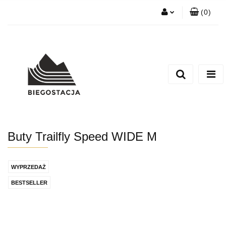
(
0
)
Zaloguj się
Zarejestruj się
Zadaj nam pytanie
Buty Trailfly Speed WIDE M
WYPRZEDAŻ
BESTSELLER