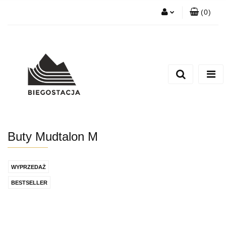
(
0
)
Zaloguj się
Zarejestruj się
Zadaj nam pytanie
Buty Mudtalon M
WYPRZEDAŻ
BESTSELLER