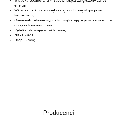
Wkładka Boomerang™ zapewniająca zwiększony zwrot
energii;
Wkładka rock plate zwiększająca ochronę stopy przed
kamieniami;
Ośmiomilimetrowe wypustki zwiększające przyczepność na
grząskich nawierzchniach;
Pętelka ułatwiająca zakładanie;
Niska waga;
Drop: 6 mm;
Producenci