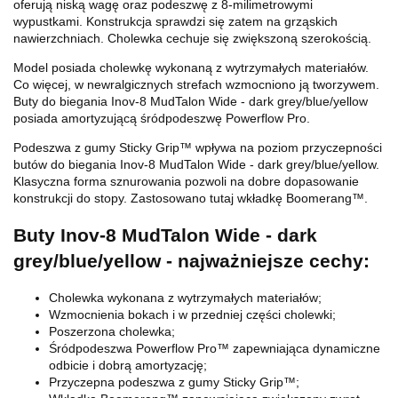
oferują niską wagę oraz podeszwę z 8-milimetrowymi
wypustkami. Konstrukcja sprawdzi się zatem na grząskich
nawierzchniach. Cholewka cechuje się zwiększoną szerokością.
Model posiada cholewkę wykonaną z wytrzymałych materiałów.
Co więcej, w newralgicznych strefach wzmocniono ją tworzywem.
Buty do biegania Inov-8 MudTalon Wide - dark grey/blue/yellow
posiada amortyzującą śródpodeszwę Powerflow Pro.
Podeszwa z gumy Sticky Grip™ wpływa na poziom przyczepności
butów do biegania Inov-8 MudTalon Wide - dark grey/blue/yellow.
Klasyczna forma sznurowania pozwoli na dobre dopasowanie
konstrukcji do stopy. Zastosowano tutaj wkładkę Boomerang™.
Buty Inov-8 MudTalon Wide - dark
grey/blue/yellow - najważniejsze cechy:
Cholewka wykonana z wytrzymałych materiałów;
Wzmocnienia bokach i w przedniej części cholewki;
Poszerzona cholewka;
Śródpodeszwa Powerflow Pro™ zapewniająca dynamiczne
odbicie i dobrą amortyzację;
Przyczepna podeszwa z gumy Sticky Grip™;