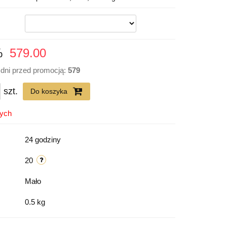
%
579.00
 dni przed promocją:
579
szt.
Do koszyka
nych
24 godziny
20
Mało
0.5 kg