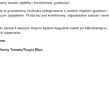
emy bardzo stabilne i komfortowe „podwozie".
ta to przewiewna cholewka zintegrowana z cienkim miękkim językiem i
ącym zapiętkiem. Przód też jest komfortowy, odpowiednio szeroki i w
u Jackal II waszym stopom będzie wygodnie nawet po kilkudziesięciu
h napierania.
7mm
Cherry Tomato/Tropic Blue