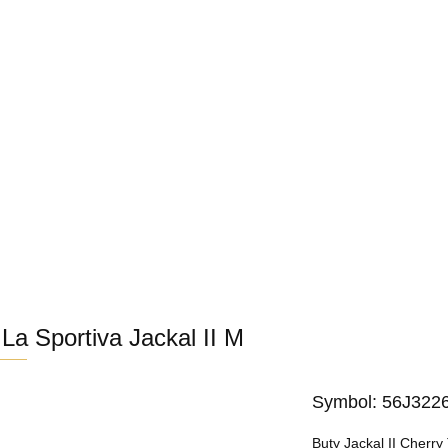
PER OFERTA NA WASZE SPRAWDZONE PRODUKTY!
SUPER OFERTA NA WASZE SPRAWDZONE PRO
La Sportiva Jackal II M
Symbol:
56J322
Buty Jackal II Cherry