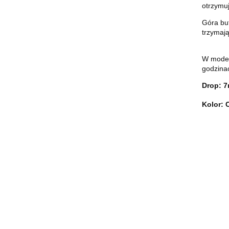
otrzymuj
Góra bu
trzymaj
W model
godzinac
Drop: 
Kolor: 