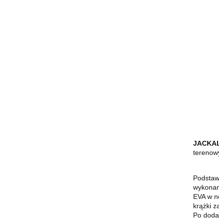
JACKAL
terenowy
Podstaw
wykonana
EVA w ne
krążki z
Po dodan