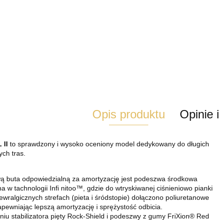
Opis produktu
Opinie 
 II
to sprawdzony i wysoko oceniony model dedykowany do długich
ch tras.
ą buta odpowiedzialną za amortyzację jest podeszwa środkowa
 w tachnologii Infi nitoo™, gdzie do wtryskiwanej ciśnieniowo pianki
wralgicznych strefach (pieta i śródstopie) dołączono poliuretanowe
apewniając lepszą amortyzację i sprężystość odbicia.
iu stabilizatora pięty Rock-Shield i podeszwy z gumy FriXion® Red