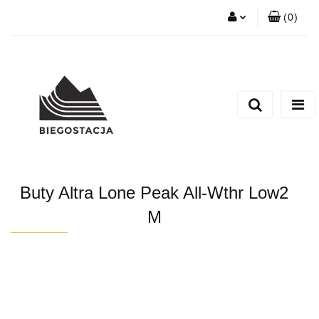
(
0
)
Zaloguj się
Zarejestruj się
Zadaj nam pytanie
Buty Altra Lone Peak All-Wthr Low2
M